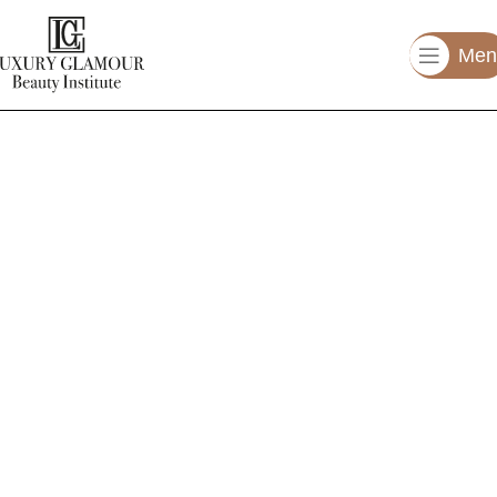
Men
kontakt
(Pracujem výhradne na objednávky, čím
zabezpečujem komfort a súkromie každej z
Vás)
Zuzana Remeníková
info@luxuryglamour.sk
+421 948 004 844