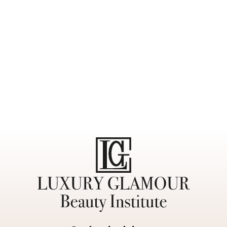
Zavolajte nám alebo pošlite správu kedykoľvek
od 8:00h do 22:00h a my Vám odpovieme v čo
najkratšom možnom čase.
Objednávky prijímame výhradne telefonicky.
Preferujeme kontakt cez telefón.